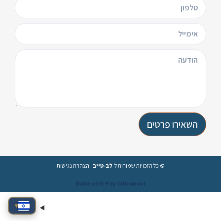
השאירו פרטים
© כל הזכויות שמורות ל-
לב-טייב
|
הצהרת נגישות
Made with ♥️ by talk-about
▾