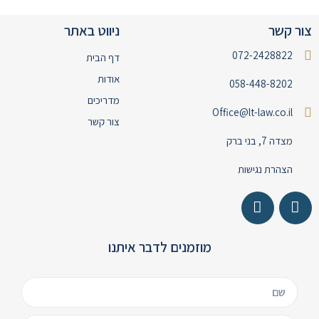
צור קשר
ניווט באתר
072-2428822
דף הבית
אודות
058-448-8202
מדריכים
Office@lt-law.co.il
צור קשר
מצדה 7, בני ברק
הצהרת נגישות
מוזמנים לדבר איתנו