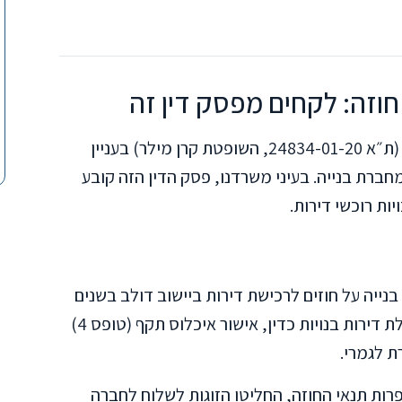
חוזה: לקחים מפסק דין זה
לאחרונה פסק בית המשפט השלום בירושלים (ת״א 24834-01-20, השופטת קרן מילר) בעניין
ברת בנייה. בעיני משרדנו, פסק הדין הזה קובע
ות רוכשי דירות.
נייה על חוזים לרכישת דירות ביישוב דולב בשנים
2016-2017. מה שהופיע בחוזה היה ברור: קבלת דירות בנויות כדין, אישור איכלוס תקף (טופס 4)
ת לגמרי.
איחורים והפרות תנאי החוזה, החליטו הזוגות לשלוח לחברה