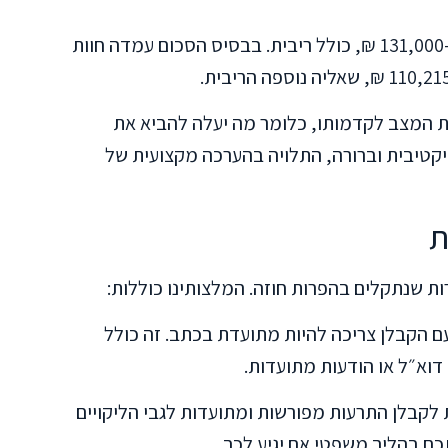
הפיצוי שנפסק למשפחת התובעים הסתכם ב-131,000 ₪, כולל ריבית. בבסיס הסכום עמדה חוות
בת המצב לקדמותו, כלומר מה יעלה להביא את
יקטיבית וברורה, התלויה בהערכה מקצועית של
ת
ות שנתקלים בהפרות חוזה. המלצותינו כוללות:
ם הקבלן צריכה להיות מתועדת בכתב. זה כולל
 דוא״ל או הודעות מתועדות.
 לקבלן התרעות מפורשות ומתועדות לגבי הליקויים
ם בהליך משפטי אם יגיע לכך.