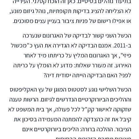
בתיעוד נוהלים בסיסיים. כאן זה הוכח קטלני. העירייה
לא הצליחה להציג בדיקות תקופתיות, נוהל גיזום מונע,
או אפילו רישום של פניות ציבור בעניין עצים מסוכנים.
הכשל השני קשור לבדיקה של האגרונום שנערכה
ב-2011. אמנם הבדיקה לא הגדירה את העץ כ"מכשול
פיזי", אך האגרונום המליץ על כריתתו מיד לאחר
האירוע. זה מעורר שאלות: מדוע לא הומלץ על כריתה
לפני? האם הבדיקה הייתה יסודית דיה?
הכשל השלישי נוגע לסטטוס המוגן של עץ האקליפטוס
וההליכים הביורוקרטיים הנדרשים לגיזום. הרשות טענה
שזקוקה לאישור קק"ל לכל פעולה, אך בית המשפט לא
קיבל את זה כהצדקה להמתנה המעמידה בסיכון את
הציבור. ההלכה ברורה: הליכים ביורוקרטיים אינם