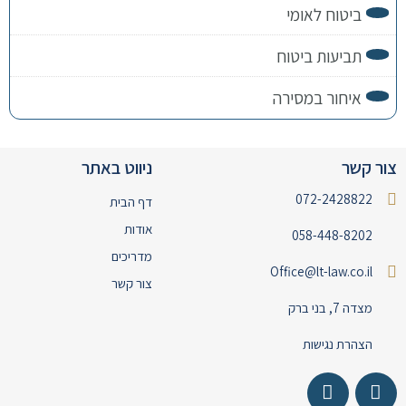
ביטוח לאומי
תביעות ביטוח
איחור במסירה
צור קשר
ניווט באתר
072-2428822
דף הבית
אודות
058-448-8202
מדריכים
Office@lt-law.co.il
צור קשר
מצדה 7, בני ברק
הצהרת נגישות