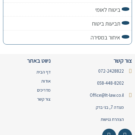
ביטוח לאומי
תביעות ביטוח
איחור במסירה
צור קשר
ניווט באתר
072-2428822
דף הבית
אודות
058-448-8202
מדריכים
Office@lt-law.co.il
צור קשר
מצדה 7, בני ברק
הצהרת נגישות