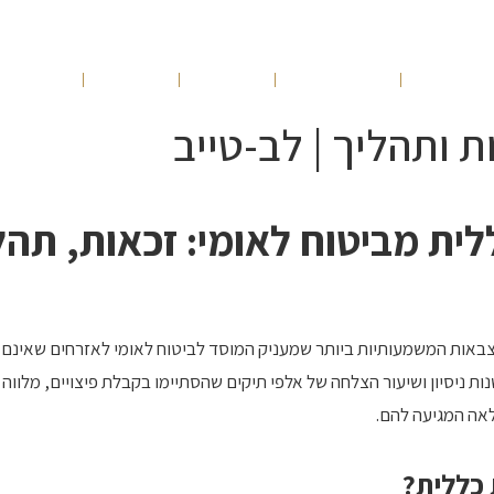
ונות שלנו
תחומי עיסוק
הנבחרת
מאמרים
10 עצות זהב
 ותהליך | לב-טייב
ית מביטוח לאומי: זכאות, תהל
באות המשמעותיות ביותר שמעניק המוסד לביטוח לאומי לאזרחים שאינם 
אית. משרד לב-טייב, עם 19 שנות ניסיון ושיעור הצלחה של אלפי תיקים שהסתיימו בקבלת פיצויי
אה המגיעה להם.
 כללית?