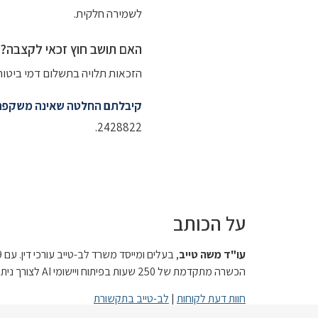
לשמירה חלקית.
האם תושב חוץ זכאי לקצבה?
הזכאות תלויה בתשלום דמי ביטוח 
קיבלתם החלטה שאינה משקפת
2428822.
על הכותב
עו"ד משה טייב
הכשרה מתקדמת של 250 שעות בפיתוח ויישומי AI לצורך ניתוח מסמכים, חוות דעת רפואיות ותיקי נכות מורכבים, כלי שמשפר את היכולת לזהות פערים בהחלטות ועדות ולתקוף אותן בצורה ממוקדת.
חוות דעת לקוחות
|
לב-טייב בתקשורת