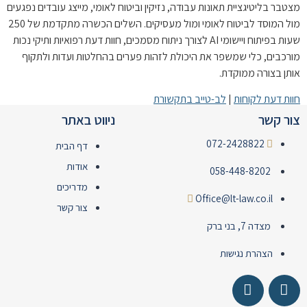
מצטבר בליטיגציית תאונות עבודה, נזיקין וביטוח לאומי, מייצג עובדים נפגעים
מול המוסד לביטוח לאומי ומול מעסיקים. השלים הכשרה מתקדמת של 250
שעות בפיתוח ויישומי AI לצורך ניתוח מסמכים, חוות דעת רפואיות ותיקי נכות
מורכבים, כלי שמשפר את היכולת לזהות פערים בהחלטות ועדות ולתקוף
אותן בצורה ממוקדת.
חוות דעת לקוחות
|
לב-טייב בתקשורת
צור קשר
ניווט באתר
072-2428822
דף הבית
אודות
058-448-8202
מדריכים
Office@lt-law.co.il
צור קשר
מצדה 7, בני ברק
הצהרת נגישות