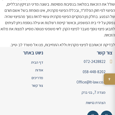
שולל את הזכאות במלואה בנסיבות מסוימות. בשונה מדיני הנזיקין הכלליים,
הפיצוי לפי חוק הפלת"ד, ובכללו הפיצוי מקרנית, אינו מופחת בשל אשם תורם
של הנפגע. בחלק מן המקרים הפיצוי מקרנית עשוי להיות נמוך מהפיצוי שהיה
נפסק על ידי בית המשפט, וכאשר קיימת רשלנות או עילה נוספת ניתן לעיתים
לתבוע פיצוי נוסף מעבר לפיצוי הקרן. ליווי משפטי מנוסה מסייע למצות את מלוא
הזכויות.
לבדיקת זכאותכם לפיצוי מקרנית וללא התחייבות, פנו אל משרד לב-טייב.
צור קשר
ניווט באתר
072-2428822
דף הבית
אודות
058-448-8202
מדריכים
Office@lt-law.co.il
צור קשר
מצדה 7, בני ברק
הצהרת נגישות