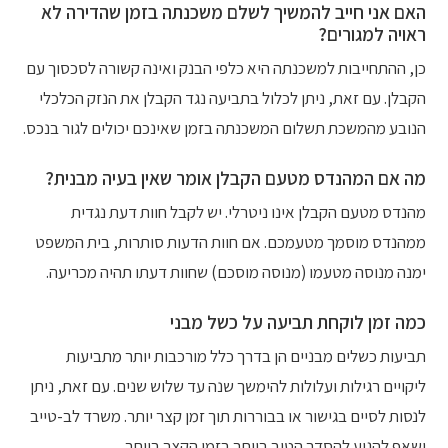
האם אני חייב להמשיך לשלם משכנתה בזמן שהדירה לא
ראויה למגורים?
כן, ההתחייבות למשכנתה היא כלפי הבנק ואינה קשורה לסכסוך עם
הקבלן. עם זאת, ניתן לכלול בתביעה נגד הקבלן את הנזק הכלכלי
הנובע מהמשכת תשלום המשכנתה בזמן שאינכם יכולים לגור בנכס.
מה אם המהנדס מטעם הקבלן אומר שאין בעיה מבנית?
מהנדס מטעם הקבלן אינו ניטרלי. יש לקבל חוות דעת נגדית
ממהנדס מוסמך מטעמכם. אם חוות הדעות סותרות, בית המשפט
ימנה מנוסה מטעמו (מנוסה מוסכם) שחוות דעתו תהיה מכריעה.
כמה זמן לוקחת תביעה על כשל מבני
תביעות כשלים מבניים הן בדרך כלל מורכבות יותר מתביעות
ליקויים רגילות ועלולות להימשך שנה עד שלוש שנים. עם זאת, ניתן
לנסות לסיים בגישור או בבוררות תוך זמן קצר יותר. משרד לב-טייב
ישאף להגיע להסדר הטוב ביותר בזמן הקצר ביותר.