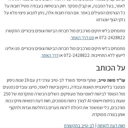
תר, בעל המבנה, או קבלן מפקד. חוק הבטיחות בעבודה מטיל חובות על
 הגורמים הפעילים באתר. אם הפרו חובות אלה, ניתן לתבוע פיצוי מלא על
קי הגוף שנגרמו.
מחים בליווי תיקים מורכבים מול חברות הביטוח וגופים ציבוריים. התקשרו:
072-24288 או
פנו דרך האתר
.
מחים בליווי תיקים מורכבים מול חברות הביטוח וגופים ציבוריים. פנו אלינו
יעוץ ללא התחייבות: 072-2428822 או
דרך האתר
.
ל הכותב
ו"ד משה טייב
, שותף ומייסד משרד לב-טייב עורכי דין. עם 19 שנות ניסיון
טבר בליטיגציית תאונות עבודה, נזיקין וביטוח לאומי, מייצג עובדים נפגעים
מול המוסד לביטוח לאומי ומול מעסיקים. השלים הכשרה מתקדמת של 250
שעות בפיתוח ויישומי AI לצורך ניתוח מסמכים, חוות דעת רפואיות ותיקי נכות
רכבים, כלי שמשפר את היכולת לזהות פערים בהחלטות ועדות ולתקוף
תן בצורה ממוקדת.
ות דעת לקוחות
|
לב-טייב בתקשורת