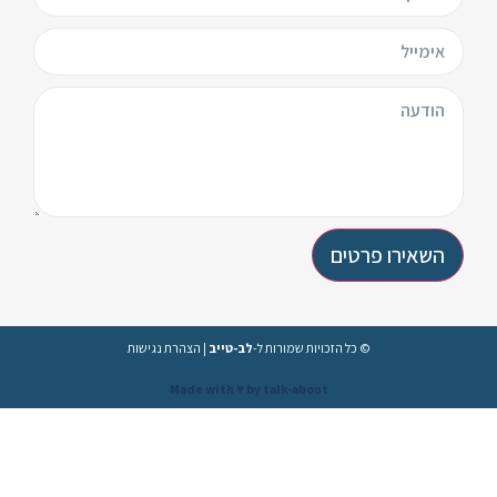
השאירו פרטים
© כל הזכויות שמורות ל-
לב-טייב
|
הצהרת נגישות
Made with ♥️ by talk-about