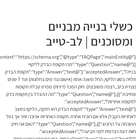
10 עצות זהב
כשלי בנייה מבניים
ומסוכנים | לב-טייב
{"@context":"https://schema.org","@type":"FAQPage","mainEntity":
[{"@type":"Question","name":"מהי תקופת הבדק לליקויי
בנייה?","acceptedAnswer":{"@type":"Answer","text":"תקופת הבדק
תלויה בסוג הליקוי, החל משנה אחת (איטום נגד מים בחלונות) ועד 7 שנים
נרת ביוב, רצפה משובצת). חוק המכר (דירות) מפרט טבלת תקופות
מחייבת."}},{"@type":"Question","name":"מה ההבדל בין תקופת בדק
לתקופת אחריות?","acceptedAnswer":
{"@type":"Answer","text":"תקופת הבדק היא חזקה, הליקוי נחשב
חריות הקבלן אלא אם הוכיח אחרת. תקופת האחריות ארוכה יותר אך נטל
ההוכחה על הרוכש."}},{"@type":"Question","name":"האם אני חייב
חוות דעת הנדסית לפני תביעה?","acceptedAnswer":
{"@type":"Answer","text":"מומלץ בחום, בית המשפט כמעט תמיד