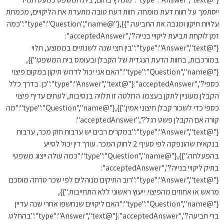
סתמך על חוות דעת מומחה. חוות דעת טובה מתעדת את הליקויים, מכמתת
עלויות תיקון ומגבה את התביעה."}},{"@type":"Question","name":"כמה
זמן לוקחת תביעת ליקויי בנייה?","acceptedAnswer":
{"@type":"Answer","text":"בין חצי שנה לשנתיים בממוצע, תלוי
ורכבות, בחוות הדעת הנגדית של הקבלן ובעומס בית המשפט."}},
{"@type":"Question","name":"האם אני יכול לדרוש תיקון במקום פיצוי
כספי?","acceptedAnswer":{"@type":"Answer","text":"כן. בדרך כלל
בלן מעוניין לתקן בעצמו. החלטה זו תלויה בנסיבות, לעתים עדיף פיצוי
כספי כדי לשכור קבלן חיצוני אמין."}},{"@type":"Question","name":"מה
קורה אם הקבלן פשט רגל?","acceptedAnswer":
{"@type":"Answer","text":"במקרים רבים יש ערבות חוק מכר, ערבות
בנקאית שהונפקה לפי סעיף 2 לחוק המכר. עורך דין יכול לסייע
בהפעלתה."}},{"@type":"Question","name":"כמה עולה ייצוג משפטי
בתיק ליקויי בנייה?","acceptedAnswer":
{"@type":"Answer","text":"רוב התיקים מנוהלים לפי שכר טרחה מוסכם
אש או אחוזים מהפיצוי. ייעוץ ראשוני ללא התחייבות."}},
{"@type":"Question","name":"האם ליקויים שנחשפו אחרי שנה עדיין
ברי תביעה?","acceptedAnswer":{"@type":"Answer","text":"בהחלט.