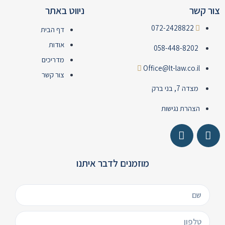
ור קשר
ניווט באתר
072-2428822
דף הבית
אודות
058-448-8202
מדריכים
Office@lt-law.co.il
צור קשר
מצדה 7, בני ברק
הצהרת נגישות
מוזמנים לדבר איתנו